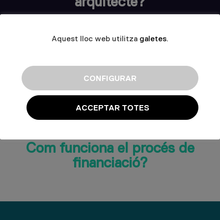
arquitecte?
Aquest lloc web utilitza
galetes
.
Millora l'il·luminació i la
CONFIGURAR
ventilació
ACCEPTAR TOTES
Com funciona el procés de
financiació?